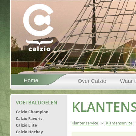
Home
Over Calzio
Waar t
KLANTENS
VOETBALDOELEN
Calzio Champion
Calzio Favorit
Klantenservice
Klantenservice
Calzio Elite
Calzio Hockey