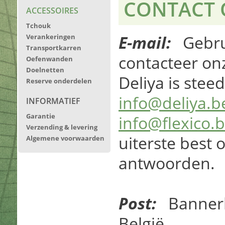
CONTACT
ACCESSOIRES
Tchouk
E-mail:
Gebru
Verankeringen
Transportkarren
contacteer onz
Oefenwanden
Doelnetten
Deliya is stee
Reserve onderdelen
info@deliya.b
INFORMATIEF
Garantie
info@flexico.
Verzending & levering
uiterste best
Algemene voorwaarden
antwoorden.
Post:
Bannerl
België.