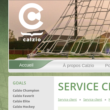
Accueil
À propos Calzio
Po
SERVICE C
GOALS
Calzio Champion
Calzio Favorit
Service client
Service client
Calzio Elite
Calzio Hockey