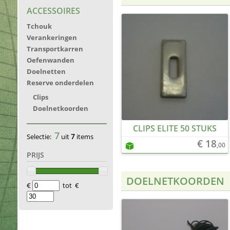
ACCESSOIRES
Tchouk
Verankeringen
Transportkarren
Oefenwanden
Doelnetten
Reserve onderdelen
Clips
Doelnetkoorden
CLIPS ELITE 50 STUKS
7
7
Selectie:
uit
items
€ 18
,00
PRIJS
DOELNETKOORDEN
€
tot €