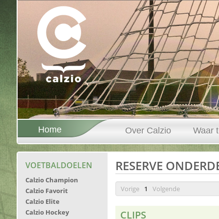
Home
Over Calzio
Waar t
RESERVE ONDERD
VOETBALDOELEN
Calzio Champion
Vorige
1
Volgende
Calzio Favorit
Calzio Elite
Calzio Hockey
CLIPS