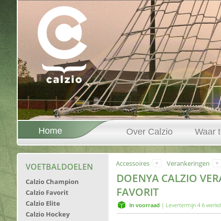
Home
Over Calzio
Waar t
Accessoires
Verankeringen
VOETBALDOELEN
DOENYA CALZIO VERA
Calzio Champion
FAVORIT
Calzio Favorit
Calzio Elite
In voorraad
| Levertermijn 4 6 werkd
Calzio Hockey