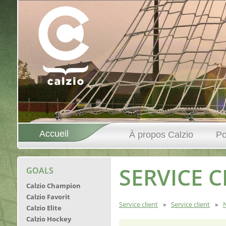
Accueil
À propos Calzio
Po
SERVICE C
GOALS
Calzio Champion
Calzio Favorit
Service client
Service client
Calzio Elite
Calzio Hockey