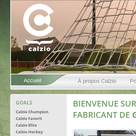
Accueil
À propos Calzio
Po
BIENVENUE SUR 
GOALS
Calzio Champion
FABRICANT DE
Calzio Favorit
Calzio Elite
Calzio Hockey