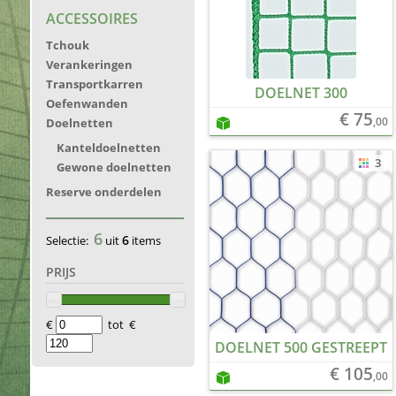
ACCESSOIRES
Tchouk
Verankeringen
Transportkarren
DOELNET 300
Oefenwanden
€ 75
,00
Doelnetten
Kanteldoelnetten
3
Gewone doelnetten
Reserve onderdelen
6
6
Selectie:
uit
items
PRIJS
€
tot €
DOELNET 500 GESTREEPT
€ 105
,00