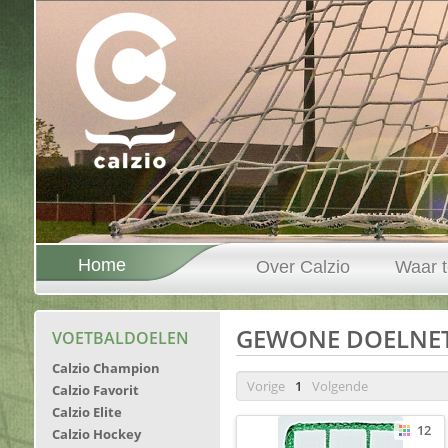
Home
Over Calzio
Waar t
GEWONE DOELNE
VOETBALDOELEN
Calzio Champion
Vorige
1
Volgende
Calzio Favorit
Calzio Elite
12
Calzio Hockey