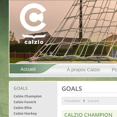
Accueil
À propos Calzio
Po
GOALS
GOALS
Calzio Champion
Précédent
1
Suivant
Calzio Favorit
Calzio Elite
Calzio Hockey
CALZIO CHAMPION