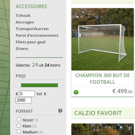
ACCESSOIRES
Tchouk
Ancrages
Transportkarren
Paroi d'entrainement
Filets pour goal
Divers
24
24
Selectie:
uit
items
CHAMPION 300 BUT DE
PRIJS
FOOTBALL
€ 499
,00
€
tot €
FORMAT
CALZIO FAVORIT
Groot
(3)
Klein
(5)
Medium
(6)