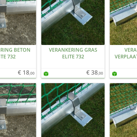
RING BETON
VERANKERING GRAS
VERA
ITE 732
ELITE 732
VERPLAA
€ 18
€ 38
,00
,00