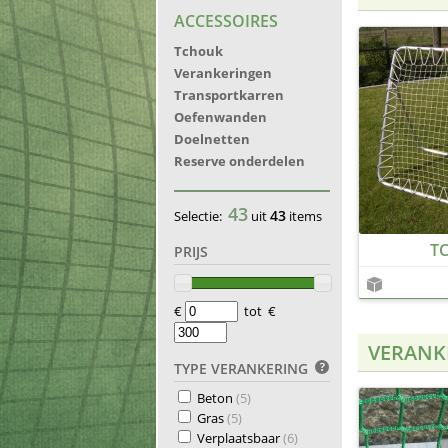
ACCESSOIRES
Tchouk
Verankeringen
Transportkarren
Oefenwanden
Doelnetten
Reserve onderdelen
43
43
Selectie:
uit
items
T
PRIJS
€
tot €
VERANK
TYPE VERANKERING
Beton
(5)
Gras
(5)
Verplaatsbaar
(6)