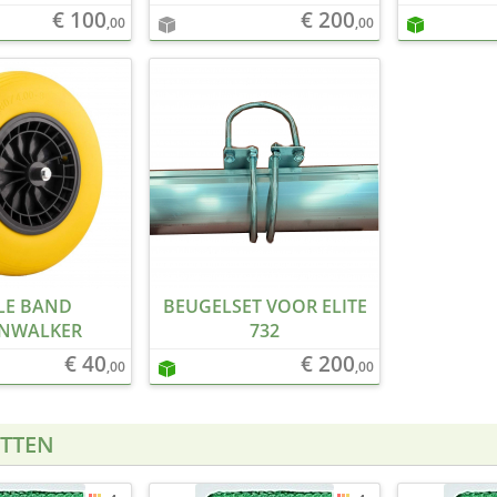
€ 100
€ 200
,00
,00
LE BAND
BEUGELSET VOOR ELITE
NWALKER
732
€ 40
€ 200
,00
,00
TTEN