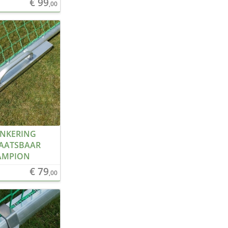
€ 99
,00
NKERING
AATSBAAR
AMPION
€ 79
,00