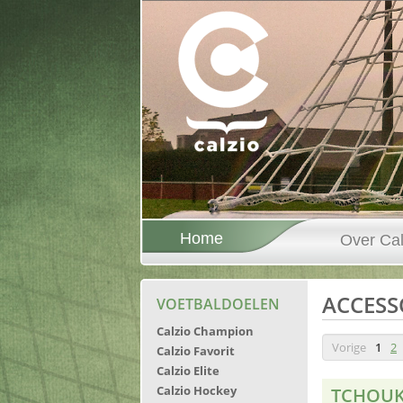
Home
Over Cal
ACCESS
VOETBALDOELEN
Calzio Champion
Vorige
1
2
Calzio Favorit
Calzio Elite
Calzio Hockey
TCHOU