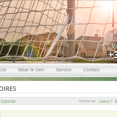
V
+
zio
Waar te zien
Service
Contact
OIRES
Volgende
Sorteer op:
Logica
B
K