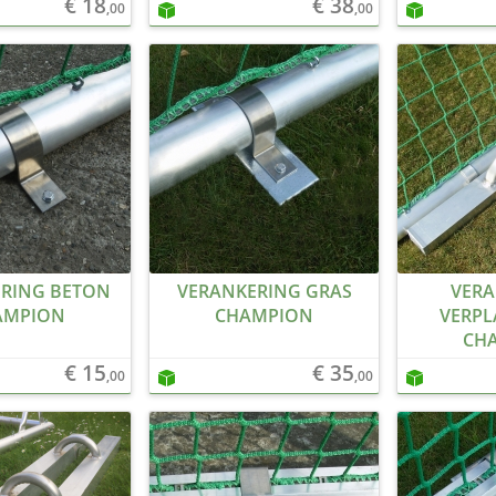
€ 18
€ 38
,00
,00
RING BETON
VERANKERING GRAS
VERA
AMPION
CHAMPION
VERPL
CH
€ 15
€ 35
,00
,00