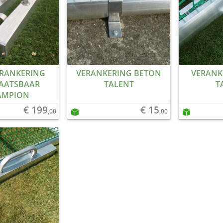
RANKERING
VERANKERING BETON
VERANK
AATSBAAR
TALENT
T
AMPION
€ 199
€ 15
,00
,00