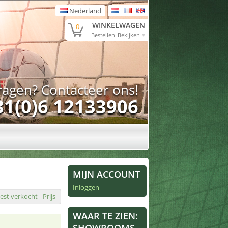
Nederland
WINKELWAGEN
0
Bestellen
Bekijken
ragen?
Contacteer ons
!
31(0)6 12133906
MIJN ACCOUNT
Inloggen
est verkocht
Prijs
WAAR TE ZIEN: