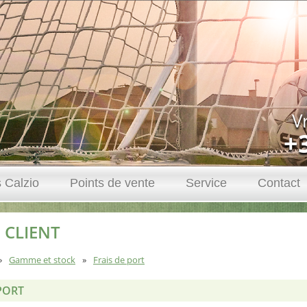
V
+
 Calzio
Points de vente
Service
Contact
 CLIENT
Gamme et stock
Frais de port
PORT