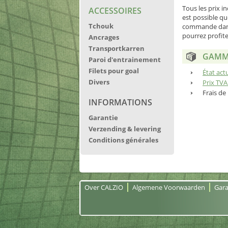
Tous les prix in
ACCESSOIRES
est possible qu
Tchouk
commande dans 
pourrez profiter
Ancrages
Transportkarren
GAMME
Paroi d'entrainement
Filets pour goal
État act
Divers
Prix TV
Frais de
INFORMATIONS
Garantie
Verzending & levering
Conditions générales
Over CALZIO
Algemene Voorwaarden
Gara