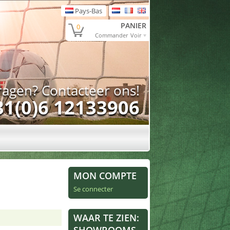
Pays-Bas
PANIER
0
Commander
Voir
ragen?
Contacteer ons
!
31(0)6 12133906
MON COMPTE
Se connecter
WAAR TE ZIEN: